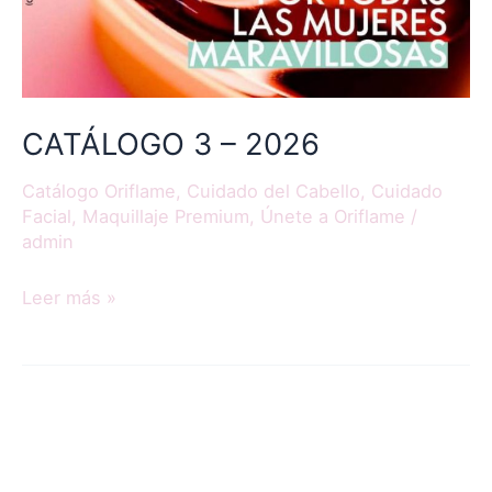
CATÁLOGO 3 – 2026
Catálogo Oriflame
,
Cuidado del Cabello
,
Cuidado
Facial
,
Maquillaje Premium
,
Únete a Oriflame
/
admin
Leer más »