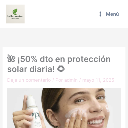
Ir
al
Menú
contenido
🌺 ¡50% dto en protección
solar diaria! 🌻
Deja un comentario
/ Por
admin
/
mayo 11, 2025