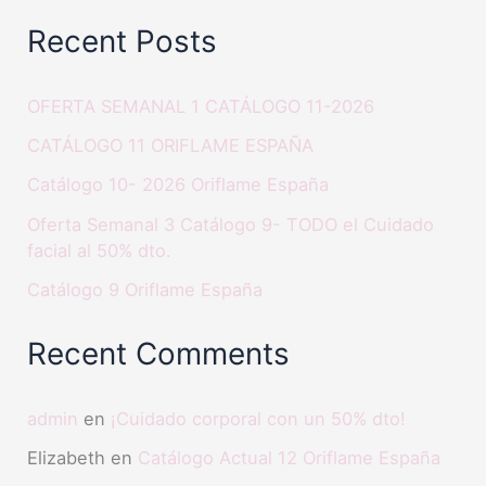
Recent Posts
OFERTA SEMANAL 1 CATÁLOGO 11-2026
CATÁLOGO 11 ORIFLAME ESPAÑA
Catálogo 10- 2026 Oriflame España
Oferta Semanal 3 Catálogo 9- TODO el Cuidado
facial al 50% dto.
Catálogo 9 Oriflame España
Recent Comments
admin
en
¡Cuidado corporal con un 50% dto!
Elizabeth
en
Catálogo Actual 12 Oriflame España