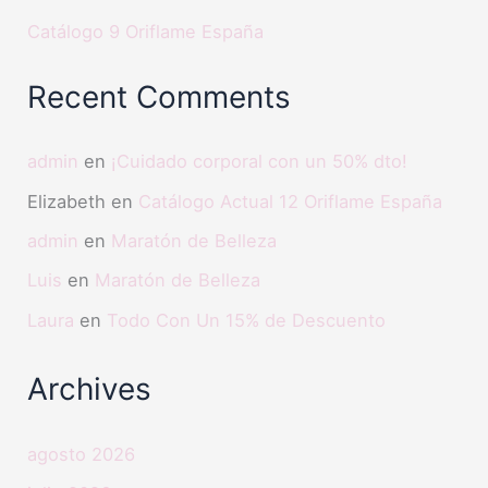
Catálogo 9 Oriflame España
Recent Comments
admin
en
¡Cuidado corporal con un 50% dto!
Elizabeth
en
Catálogo Actual 12 Oriflame España
admin
en
Maratón de Belleza
Luis
en
Maratón de Belleza
Laura
en
Todo Con Un 15% de Descuento
Archives
agosto 2026