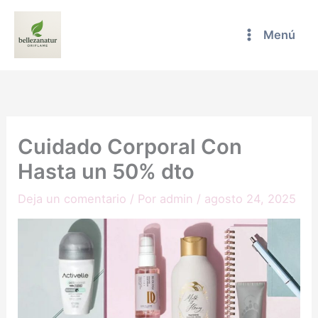
Ir
al
Menú
contenido
Cuidado Corporal Con
Hasta un 50% dto
Deja un comentario
/ Por
admin
/
agosto 24, 2025