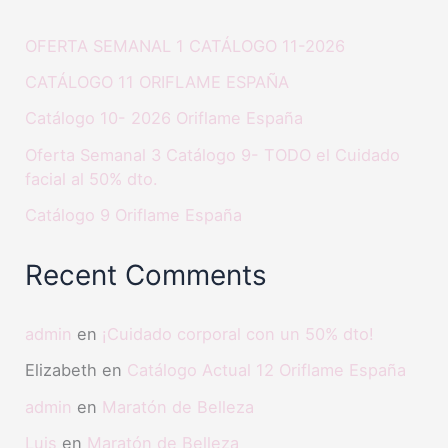
OFERTA SEMANAL 1 CATÁLOGO 11-2026
CATÁLOGO 11 ORIFLAME ESPAÑA
Catálogo 10- 2026 Oriflame España
Oferta Semanal 3 Catálogo 9- TODO el Cuidado
facial al 50% dto.
Catálogo 9 Oriflame España
Recent Comments
admin
en
¡Cuidado corporal con un 50% dto!
Elizabeth
en
Catálogo Actual 12 Oriflame España
admin
en
Maratón de Belleza
Luis
en
Maratón de Belleza