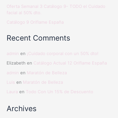
Oferta Semanal 3 Catálogo 9- TODO el Cuidado
facial al 50% dto.
Catálogo 9 Oriflame España
Recent Comments
admin
en
¡Cuidado corporal con un 50% dto!
Elizabeth
en
Catálogo Actual 12 Oriflame España
admin
en
Maratón de Belleza
Luis
en
Maratón de Belleza
Laura
en
Todo Con Un 15% de Descuento
Archives