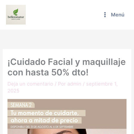
Ir
al
Menú
contenido
¡Cuidado Facial y maquillaje
con hasta 50% dto!
Deja un comentario
/ Por
admin
/
septiembre 1,
2025