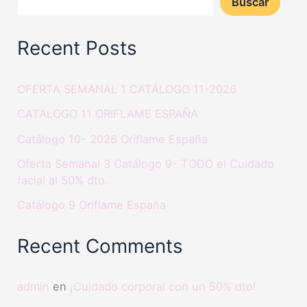
Buscar
Recent Posts
OFERTA SEMANAL 1 CATÁLOGO 11-2026
CATÁLOGO 11 ORIFLAME ESPAÑA
Catálogo 10- 2026 Oriflame España
Oferta Semanal 3 Catálogo 9- TODO el Cuidado
facial al 50% dto.
Catálogo 9 Oriflame España
Recent Comments
admin
en
¡Cuidado corporal con un 50% dto!