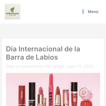
Ir
al
Menú
contenido
Dia Internacional de la
Barra de Labios
Deja un comentario
/ Por
admin
/
julio 13, 2025