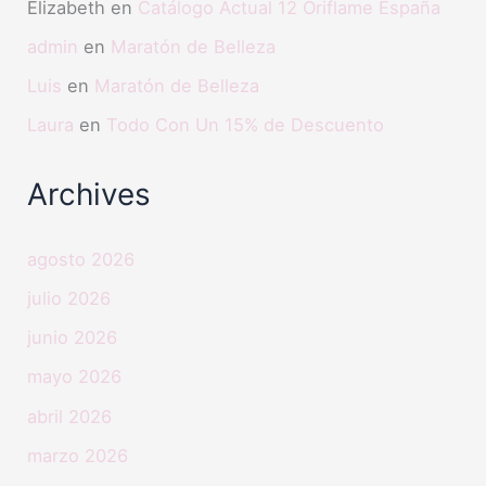
Elizabeth
en
Catálogo Actual 12 Oriflame España
admin
en
Maratón de Belleza
Luis
en
Maratón de Belleza
Laura
en
Todo Con Un 15% de Descuento
Archives
agosto 2026
julio 2026
junio 2026
mayo 2026
abril 2026
marzo 2026