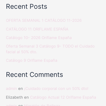
Recent Posts
OFERTA SEMANAL 1 CATÁLOGO 11-2026
CATÁLOGO 11 ORIFLAME ESPAÑA
Catálogo 10- 2026 Oriflame España
Oferta Semanal 3 Catálogo 9- TODO el Cuidado
facial al 50% dto.
Catálogo 9 Oriflame España
Recent Comments
admin
en
¡Cuidado corporal con un 50% dto!
Elizabeth
en
Catálogo Actual 12 Oriflame España
admin
en
Maratón de Belleza