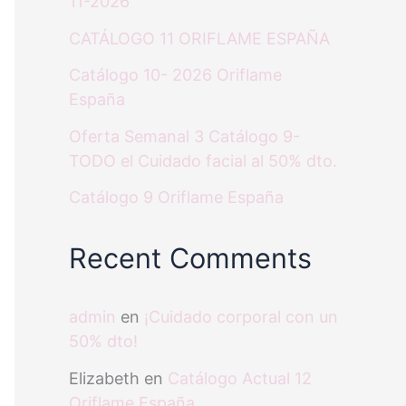
11-2026
CATÁLOGO 11 ORIFLAME ESPAÑA
Catálogo 10- 2026 Oriflame
España
Oferta Semanal 3 Catálogo 9-
TODO el Cuidado facial al 50% dto.
Catálogo 9 Oriflame España
Recent Comments
admin
en
¡Cuidado corporal con un
50% dto!
Elizabeth
en
Catálogo Actual 12
Oriflame España