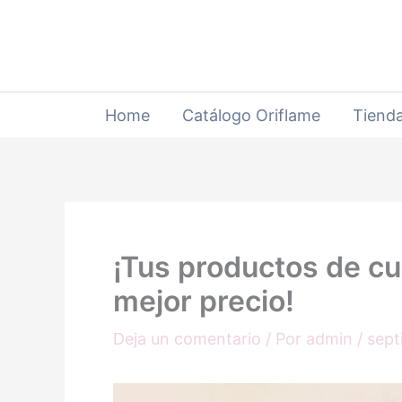
Ir
al
contenido
Home
Catálogo Oriflame
Tienda
¡Tus productos de cui
mejor precio!
Deja un comentario
/ Por
admin
/
sept