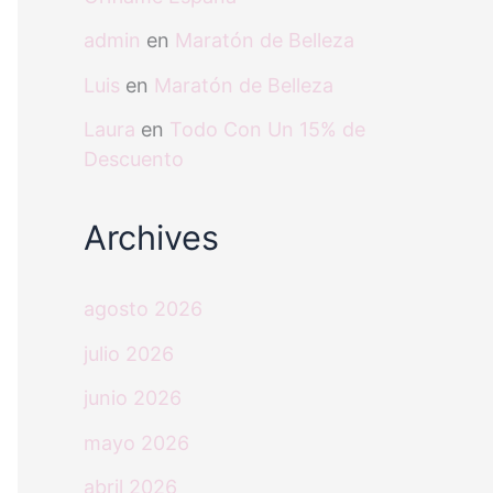
admin
en
Maratón de Belleza
Luis
en
Maratón de Belleza
Laura
en
Todo Con Un 15% de
Descuento
Archives
agosto 2026
julio 2026
junio 2026
mayo 2026
abril 2026